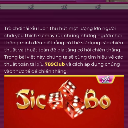
Trò chơi tài xỉu luôn thu hút một lượng lớn người
chơi yêu thích sự may rủi, nhưng những người chơi
thông minh đều biết rằng có thể sử dụng các chiến
thuật và thuật toán để gia tăng cơ hội chiến thắng.
Trong bài viết này, chúng ta sẽ cùng tìm hiểu về các
thuật toán tài xỉu
789Club
và cách áp dụng chúng
vào thực tế để chiến thắng.