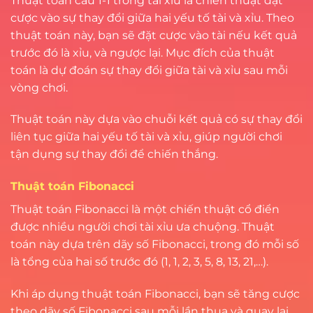
Thuật toán cầu 1-1 trong tài xỉu là chiến thuật đặt
cược vào sự thay đổi giữa hai yếu tố tài và xỉu. Theo
thuật toán này, bạn sẽ đặt cược vào tài nếu kết quả
trước đó là xỉu, và ngược lại. Mục đích của thuật
toán là dự đoán sự thay đổi giữa tài và xỉu sau mỗi
vòng chơi.
Thuật toán này dựa vào chuỗi kết quả có sự thay đổi
liên tục giữa hai yếu tố tài và xỉu, giúp người chơi
tận dụng sự thay đổi để chiến thắng.
Thuật toán Fibonacci
Thuật toán Fibonacci là một chiến thuật cổ điển
được nhiều người chơi tài xỉu ưa chuộng. Thuật
toán này dựa trên dãy số Fibonacci, trong đó mỗi số
là tổng của hai số trước đó (1, 1, 2, 3, 5, 8, 13, 21,…).
Khi áp dụng thuật toán Fibonacci, bạn sẽ tăng cược
theo dãy số Fibonacci sau mỗi lần thua và quay lại