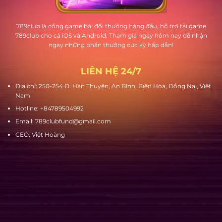
789club là cổng game bài đổi thưởng hàng đầu, hỗ trợ tải game
789club cho cả iOS và Android. Tham gia ngay hôm nay để nhận
ngay những phần thưởng cực kỳ hấp dẫn!
LIÊN HỆ 24/7
Địa chỉ: 250-254 Đ. Hàn Thuyên, An Bình, Biên Hòa, Đồng Nai, Việt
Nam
Hotline: +84789504992
Email:
789clubfund@gmail.com
CEO: Việt Hoàng