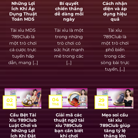
Những Lợi
Bí quyết
Cách nhận
Ích Khi Áp
chiến thắng
diện và áp
Dụng Thuật
dễ dàng mỗi
dụng hiệu
Toán MD5
ngày
quả
Tài xỉu MD5
Tài xỉu là một
Tài xỉu
789Club là
trong những
789Club là
một trò chơi
trò chơi có
một trò chơi
cá cược trực
sức hút mạnh
phổ biến
tuyến hấp
mẽ trong các
trong các
dẫn, mang [...]
[...]
sòng bài trực
tuyến, [...]
04
02
29
Th6
Th6
Th5
Cầu Bệt Tài
Giải mã các
Mẹo soi cầu
Xỉu 789Club
thuật ngữ tài
tài xỉu
Luật Chơi và
xỉu 789Club
789Club giúp
Những Lợi
bạn cần biết
tăng tỷ lệ
Ích Khi Đặt
khi chơi
thắng lớn