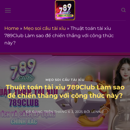
Chuyển
đến
nội
dung
Home
»
Mẹo soi cầu tài xỉu
»
Thuật toán tài xỉu
789Club Làm sao để chiến thắng với công thức
này?
MẸO SOI CẦU TÀI XỈU
Thuật toán tài xỉu 789Club Làm sao
để chiến thắng với công thức này?
ĐÃ ĐĂNG TRÊN
THÁNG 6 3, 2025
BỞI
LENNIE