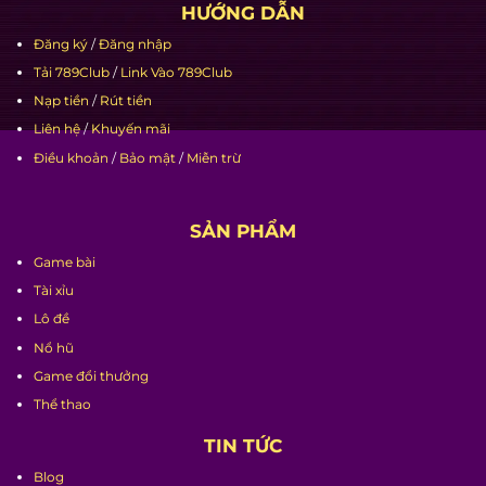
HƯỚNG DẪN
Đăng ký
/
Đăng nhập
Tải 789Club
/
Link Vào 789Club
Nạp tiền
/
Rút tiền
Liên hệ
/
Khuyến mãi
Điều khoản
/
Bảo mật
/
Miễn trừ
SẢN PHẨM
Game bài
Tài xỉu
Lô đề
Nổ hũ
Game đổi thưởng
Thể thao
TIN TỨC
Blog