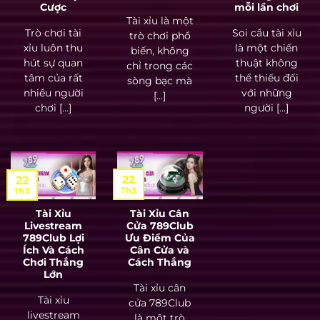
Cược
mỗi lần chơi
Tài xỉu là một
Trò chơi tài
Soi cầu tài xỉu
trò chơi phổ
xỉu luôn thu
là một chiến
biến, không
hút sự quan
thuật không
chỉ trong các
tâm của rất
thể thiếu đối
sòng bạc mà
nhiều người
với những
[...]
chơi [...]
người [...]
22
22
Th3
Th3
Tài Xỉu
Tài Xỉu Cân
Livestream
Cửa 789Club
789Club Lợi
Ưu Điểm Của
Ích Và Cách
Cân Cửa và
Chơi Thắng
Cách Thắng
Lớn
Tài xỉu cân
Tài xỉu
cửa 789Club
livestream
là một trò