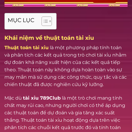
MỤC LỤC
Khái niệm về thuật toán tài xỉu
Thuật toán tài xỉu
là một phương pháp tính toán
và phân tích các kết quả trong trò chơi tài xỉu nhằm
dự đoán khả năng xuất hiện của các kết quả tiếp
theo. Thuật toán này không dựa hoàn toàn vào sự
may mắn mà sử dụng các công thức, quy tắc và các
chiến thuật đã được nghiên cứu kỹ lưỡng.
Mặc dù
t
ài xỉu 789Club
là một trò chơi mang tính
chất may rủi cao, nhưng người chơi có thể áp dụng
các thuật toán để dự đoán và gia tăng xác suất
thắng. Thuật toán tài xỉu hoạt động dựa trên việc
phân tích các chuỗi kết quả trước đó và tính toán