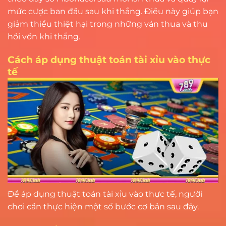
mức cược ban đầu sau khi thắng. Điều này giúp bạn
giảm thiểu thiệt hại trong những ván thua và thu
hồi vốn khi thắng.
Cách áp dụng thuật toán tài xỉu vào thực
tế
Để áp dụng thuật toán tài xỉu vào thực tế, người
chơi cần thực hiện một số bước cơ bản sau đây.