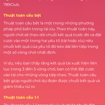
789Club.
Thuật toán cầu bệt
Thuật toán cầu bệt là một trong những phương
pháp phổ biến trong tài xỉu. Theo thuật toán này,
người chơi sẽ theo dõi chuỗi kết quả trước đó và đặt
cược vào một trong hai yếu tố (tài hoặc xỉu) nếu
chuỗi kết quả của yếu tố đó kéo dài liên tiếp trong
một số vòng chơi nhất định.
Ví dụ, nếu bạn thấy rằng kết quả tài xuất hiện liên
tục trong 3 đến 5 vòng chơi, bạn có thể đặt cược
vào tài cho những vòng tiếp theo. Thuật toán cầu
bệt giúp người chơi dự đoán được chuỗi kết quả và
giảm thiểu rủi ro.
Thuật toán cầu 1-1