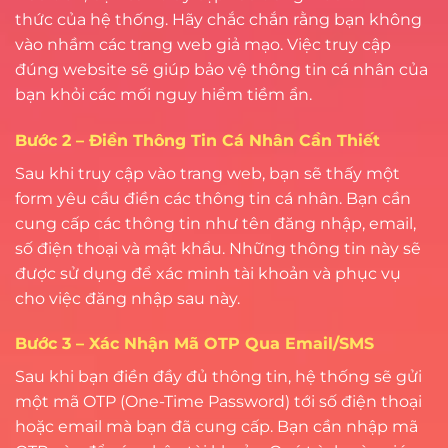
thức của hệ thống. Hãy chắc chắn rằng bạn không
vào nhầm các trang web giả mạo. Việc truy cập
đúng website sẽ giúp bảo vệ thông tin cá nhân của
bạn khỏi các mối nguy hiểm tiềm ẩn.
Bước 2 – Điền Thông Tin Cá Nhân Cần Thiết
Sau khi truy cập vào trang web, bạn sẽ thấy một
form yêu cầu điền các thông tin cá nhân. Bạn cần
cung cấp các thông tin như tên đăng nhập, email,
số điện thoại và mật khẩu. Những thông tin này sẽ
được sử dụng để xác minh tài khoản và phục vụ
cho việc đăng nhập sau này.
Bước 3 – Xác Nhận Mã OTP Qua Email/SMS
Sau khi bạn điền đầy đủ thông tin, hệ thống sẽ gửi
một mã OTP (One-Time Password) tới số điện thoại
hoặc email mà bạn đã cung cấp. Bạn cần nhập mã