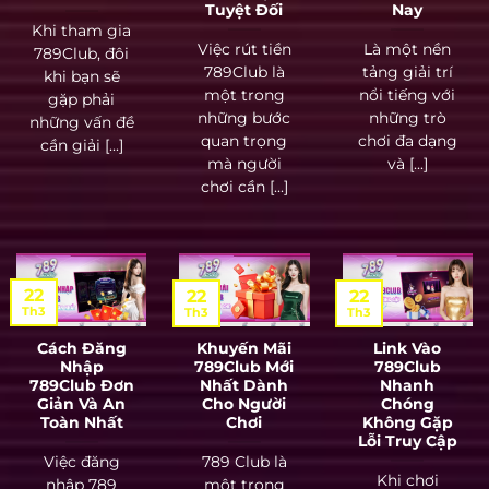
Tuyệt Đối
Nay
Khi tham gia
Việc rút tiền
Là một nền
789Club, đôi
789Club là
tảng giải trí
khi bạn sẽ
một trong
nổi tiếng với
gặp phải
những bước
những trò
những vấn đề
quan trọng
chơi đa dạng
cần giải [...]
mà người
và [...]
chơi cần [...]
22
22
22
Th3
Th3
Th3
Cách Đăng
Khuyến Mãi
Link Vào
Nhập
789Club Mới
789Club
789Club Đơn
Nhất Dành
Nhanh
Giản Và An
Cho Người
Chóng
Toàn Nhất
Chơi
Không Gặp
Lỗi Truy Cập
Việc đăng
789 Club là
Khi chơi
nhập 789
một trong