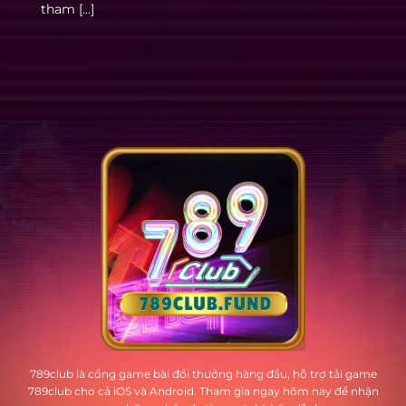
tham [...]
789club là cổng game bài đổi thưởng hàng đầu, hỗ trợ tải game
789club cho cả iOS và Android. Tham gia ngay hôm nay để nhận