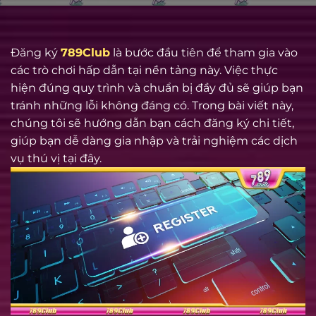
Đăng ký
789Club
là bước đầu tiên để tham gia vào
các trò chơi hấp dẫn tại nền tảng này. Việc thực
hiện đúng quy trình và chuẩn bị đầy đủ sẽ giúp bạn
tránh những lỗi không đáng có. Trong bài viết này,
chúng tôi sẽ hướng dẫn bạn cách đăng ký chi tiết,
giúp bạn dễ dàng gia nhập và trải nghiệm các dịch
vụ thú vị tại đây.