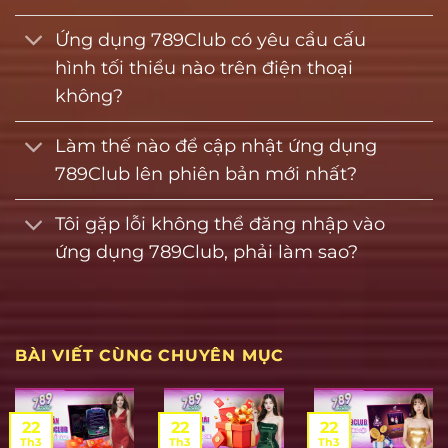
Ứng dụng 789Club có yêu cầu cấu
hình tối thiểu nào trên điện thoại
không?
Làm thế nào để cập nhật ứng dụng
789Club lên phiên bản mới nhất?
Tôi gặp lỗi không thể đăng nhập vào
ứng dụng 789Club, phải làm sao?
BÀI VIẾT CÙNG CHUYÊN MỤC
22
22
22
Th3
Th3
Th3