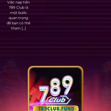
Việc nạp tiền
789 Club là
một bước
quan trọng
để bạn có thể
tham [...]