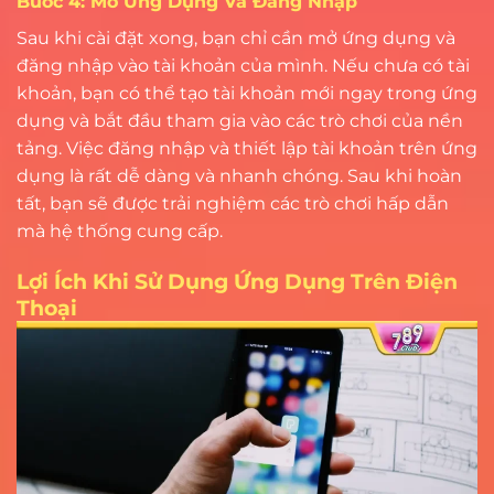
Bước 4: Mở Ứng Dụng Và Đăng Nhập
Sau khi cài đặt xong, bạn chỉ cần mở ứng dụng và
đăng nhập vào tài khoản của mình. Nếu chưa có tài
khoản, bạn có thể tạo tài khoản mới ngay trong ứng
dụng và bắt đầu tham gia vào các trò chơi của nền
tảng. Việc đăng nhập và thiết lập tài khoản trên ứng
dụng là rất dễ dàng và nhanh chóng. Sau khi hoàn
tất, bạn sẽ được trải nghiệm các trò chơi hấp dẫn
mà hệ thống cung cấp.
Lợi Ích Khi Sử Dụng Ứng Dụng Trên Điện
Thoại