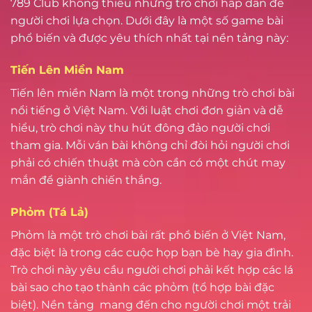
789 Club
không thiếu những trò chơi hấp dẫn để
người chơi lựa chọn. Dưới đây là một số game bài
phổ biến và được yêu thích nhất tại nền tảng này:
Tiến Lên Miền Nam
Tiến lên miền Nam là một trong những trò chơi bài
nổi tiếng ở Việt Nam. Với luật chơi đơn giản và dễ
hiểu, trò chơi này thu hút đông đảo người chơi
tham gia. Mỗi ván bài không chỉ đòi hỏi người chơi
phải có chiến thuật mà còn cần có một chút may
mắn để giành chiến thắng.
Phỏm (Tá Lả)
Phỏm là một trò chơi bài rất phổ biến ở Việt Nam,
đặc biệt là trong các cuộc họp bạn bè hay gia đình.
Trò chơi này yêu cầu người chơi phải kết hợp các lá
bài sao cho tạo thành các phỏm (tổ hợp bài đặc
biệt). Nền tảng mang đến cho người chơi một trải