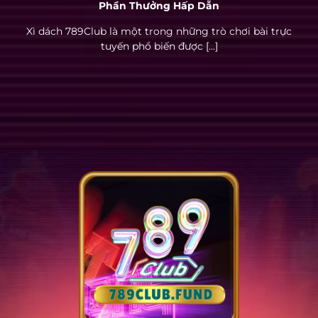
Phần Thưởng Hấp Dẫn
Xì dách 789Club là một trong những trò chơi bài trực
tuyến phổ biến được [...]