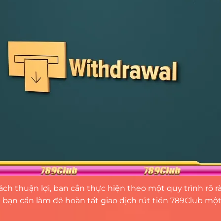
ách thuận lợi, bạn cần thực hiện theo một quy trình rõ 
mà bạn cần làm để hoàn tất giao dịch rút tiền 789Club m