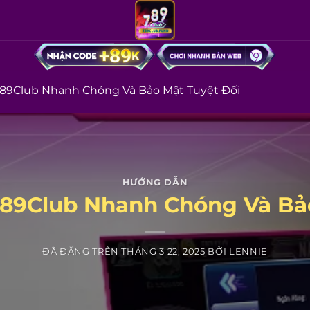
789Club Nhanh Chóng Và Bảo Mật Tuyệt Đối
HƯỚNG DẪN
789Club Nhanh Chóng Và Bả
ĐÃ ĐĂNG TRÊN
THÁNG 3 22, 2025
BỞI
LENNIE