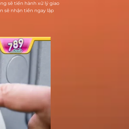
ống sẽ tiến hành xử lý giao
n sẽ nhận tiền ngay lập