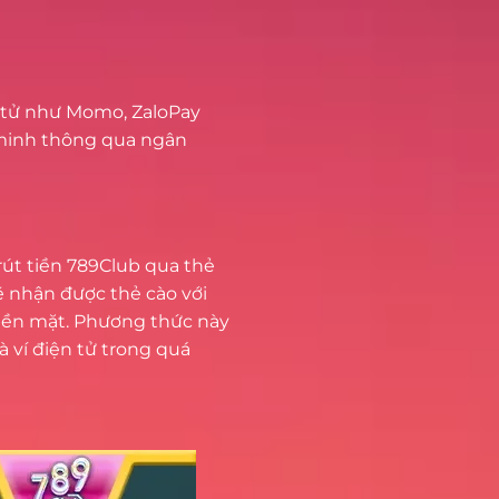
n tử như Momo, ZaloPay
c minh thông qua ngân
út tiền 789Club qua thẻ
ẽ nhận được thẻ cào với
tiền mặt. Phương thức này
 ví điện tử trong quá