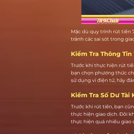
Mặc dù quy trình rút tiền
tránh các sai sót trong gia
Kiểm Tra Thông Tin 
Trước khi thực hiện rút ti
bạn chọn phương thức chu
sử dụng ví điện tử, hãy đả
Kiểm Tra Số Dư Tài
Trước khi rút tiền, bạn c
thực hiện giao dịch. Đôi k
thực hiện quá nhiều giao 