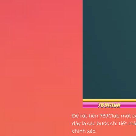
Để rút tiền 789Club một c
đây là các bước chi tiết 
chính xác.