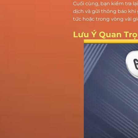
Cuối cùng, bạn kiểm tra lạ
dịch và gửi thông báo khi
tức hoặc trong vòng vài gi
Lưu Ý Quan Trọ