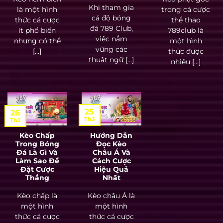
Khi tham gia
là một hình
trong cá cược
cá độ bóng
thức cá cược
thể thao
đá 789 Club,
ít phổ biến
789club là
việc nắm
nhưng có thể
một hình
vững các
[...]
thức được
thuật ngữ [...]
nhiều [...]
25
26
Th3
Th3
Kèo Chấp
Hướng Dẫn
Trong Bóng
Đọc Kèo
Đá Là Gì Và
Châu Á Và
Làm Sao Để
Cách Cược
Đặt Cược
Hiệu Quả
Thắng
Nhất
Kèo chấp là
Kèo châu Á là
một hình
một hình
thức cá cược
thức cá cược