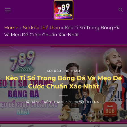
Chuyển
đến
nội
dung
Home
»
Soi kèo thể thao
»
Kèo Tỉ Số Trong Bóng Đá
Và Mẹo Để Cược Chuẩn Xác Nhất
SOI KÈO THỂ THAO
Kèo Tỉ Số Trong Bóng Đá Và Mẹo Để
Cược Chuẩn Xác Nhất
ĐÃ ĐĂNG TRÊN
THÁNG 3 30, 2025
BỞI
LENNIE