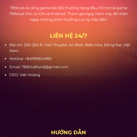
789club là cổng game bài đổi thưởng hàng đầu, hỗ trợ tải game
789club cho cả iOS và Android. Tham gia ngay hôm nay để nhận
ngay những phần thưởng cực kỳ hấp dẫn!
LIÊN HỆ 24/7
Địa chỉ: 250-254 Đ. Hàn Thuyên, An Bình, Biên Hòa, Đồng Nai, Việt
Nam
Hotline: +84789504992
Email:
789clubfund@gmail.com
CEO: Việt Hoàng
HƯỚNG DẪN