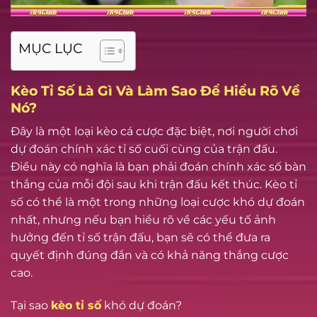
MỤC LỤC
Kèo Tỉ Số Là Gì Và Làm Sao Để Hiểu Rõ Về
Nó?
Đây là một loại kèo cá cược đặc biệt, nơi người chơi
dự đoán chính xác tỉ số cuối cùng của trận đấu.
Điều này có nghĩa là bạn phải đoán chính xác số bàn
thắng của mỗi đội sau khi trận đấu kết thúc. Kèo tỉ
số có thể là một trong những loại cược khó dự đoán
nhất, nhưng nếu bạn hiểu rõ về các yếu tố ảnh
hưởng đến tỉ số trận đấu, bạn sẽ có thể đưa ra
quyết định đúng đắn và có khả năng thắng cược
cao.
Tại sao
kèo tỉ số
khó dự đoán?