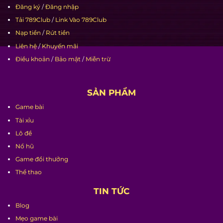
Đăng ký
/
Đăng nhập
Tải 789Club
/
Link Vào 789Club
Nạp tiền
/
Rút tiền
Liên hệ
/
Khuyến mãi
Điều khoản
/
Bảo mật
/
Miễn trừ
SẢN PHẨM
Game bài
Tài xỉu
Lô đề
Nổ hũ
Game đổi thưởng
Thể thao
TIN TỨC
Blog
Mẹo game bài