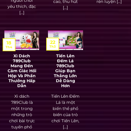
người chơi
cao, thu hút
rèn luyện [...]
yêu thích, đặc
[...]
[...]
22
18
Th3
Th4
Xì Dách
Tiến Lên
789Club
Đếm Lá
Mang Đến
789Club
Cảm Giác Hồi
Giúp Bạn
Hộp Và Phần
Thắng Lớn
Thưởng Hấp
Dễ Dàng
Dẫn
Hơn
Xì dách
Tiến Lên Đếm
789Club là
Lá là một
một trong
biến thể phổ
những trò
biến của trò
chơi bài trực
chơi Tiến Lên,
tuyến phổ
[...]