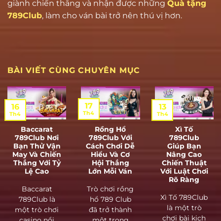
giành chiến thắng và nhận được những
Quà tặng
789Club
, làm cho ván bài trở nên thú vị hơn.
BÀI VIẾT CÙNG CHUYÊN MỤC
17
13
16
Th4
Th4
Th4
Baccarat
Rồng Hổ
Xì Tố
789Club Nơi
789Club Với
789Club
Bạn Thử Vận
Cách Chơi Dễ
Giúp Bạn
May Và Chiến
Hiểu Và Cơ
Nâng Cao
Thắng Với Tỷ
Hội Thắng
Chiến Thuật
Lệ Cao
Lớn Mỗi Ván
Với Luật Chơi
Rõ Ràng
Baccarat
Trò chơi rồng
Xì Tố 789Club
789Club là
hổ 789 Club
là một trò
một trò chơi
đã trở thành
chơi bài kịch
casino nổi
một trong