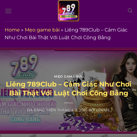
Chuyển
đến
nội
dung
Home
»
Mẹo game bài
»
Liêng 789Club – Cảm Giác
Như Chơi Bài Thật Với Luật Chơi Công Bằng
MẸO GAME BÀI
Liêng 789Club – Cảm Giác Như Chơi
Bài Thật Với Luật Chơi Công Bằng
ĐÃ ĐĂNG TRÊN
THÁNG 4 9, 2025
BỞI
LENNIE