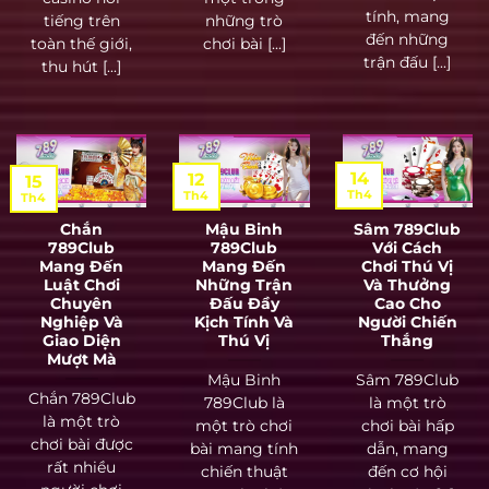
tính, mang
tiếng trên
những trò
đến những
toàn thế giới,
chơi bài [...]
trận đấu [...]
thu hút [...]
14
12
15
Th4
Th4
Th4
Chắn
Mậu Binh
Sâm 789Club
789Club
789Club
Với Cách
Mang Đến
Mang Đến
Chơi Thú Vị
Luật Chơi
Những Trận
Và Thưởng
Chuyên
Đấu Đầy
Cao Cho
Nghiệp Và
Kịch Tính Và
Người Chiến
Giao Diện
Thú Vị
Thắng
Mượt Mà
Mậu Binh
Sâm 789Club
Chắn 789Club
789Club là
là một trò
là một trò
một trò chơi
chơi bài hấp
chơi bài được
bài mang tính
dẫn, mang
rất nhiều
chiến thuật
đến cơ hội