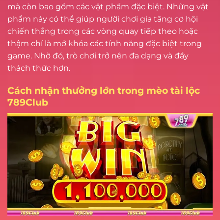
mà còn bao gồm các vật phẩm đặc biệt. Những vật
phẩm này có thể giúp người chơi gia tăng cơ hội
chiến thắng trong các vòng quay tiếp theo hoặc
thậm chí là mở khóa các tính năng đặc biệt trong
game. Nhờ đó, trò chơi trở nên đa dạng và đầy
thách thức hơn.
Cách nhận thưởng lớn trong mèo tài lộc
789Club