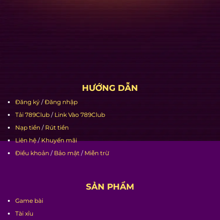
HƯỚNG DẪN
Đăng ký
/
Đăng nhập
Tải 789Club
/
Link Vào 789Club
Nạp tiền
/
Rút tiền
Liên hệ
/
Khuyến mãi
Điều khoản
/
Bảo mật
/
Miễn trừ
SẢN PHẨM
Game bài
Tài xỉu