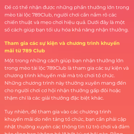
Để có thể nhận được những phần thưởng lớn trong
mèo tài lộc 789Club, người chơi cần nắm rõ các
chiến thuật và mẹo chơi hiệu quả. Dưới đây là một
số cách giúp bạn tối ưu hóa khả năng nhận thưởng.
Tham gia các sự kiện và chương trình khuyến
mãi từ 789 Club
Một trong những cách giúp bạn nhận thưởng lớn
trong mèo tài lộc 789Club là tham gia các sự kiện và
chương trình khuyến mãi mà trò chơi tổ chức.
Những chương trình này thường xuyên mang đến
cho người chơi cơ hội nhận thưởng gấp đôi hoặc
thậm chí là các giải thưởng đặc biệt khác.
Tuy nhiên, để tham gia vào các chương trình
khuyến mãi do nền tảng tổ chức, bạn cần phải cập
nhật thường xuyên các thông tin từ trò chơi và đảm