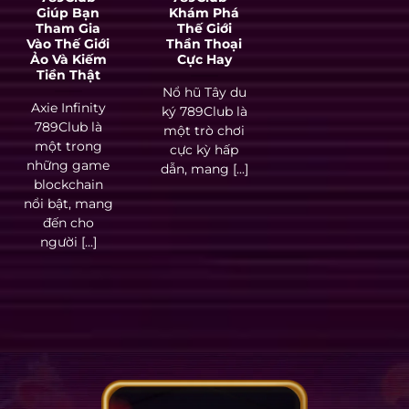
Giúp Bạn
Khám Phá
Tham Gia
Thế Giới
Vào Thế Giới
Thần Thoại
Ảo Và Kiếm
Cực Hay
Tiền Thật
Nổ hũ Tây du
Axie Infinity
ký 789Club là
789Club là
một trò chơi
một trong
cực kỳ hấp
những game
dẫn, mang [...]
blockchain
nổi bật, mang
đến cho
người [...]