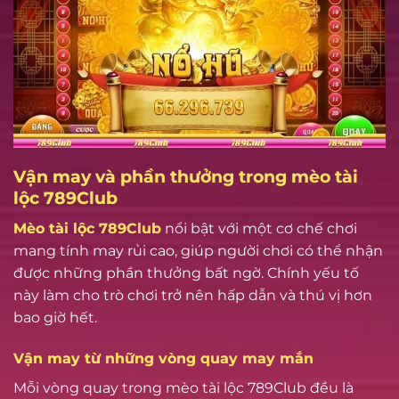
Vận may và phần thưởng trong mèo tài
lộc 789Club
Mèo tài lộc 789Club
nổi bật với một cơ chế chơi
mang tính may rủi cao, giúp người chơi có thể nhận
được những phần thưởng bất ngờ. Chính yếu tố
này làm cho trò chơi trở nên hấp dẫn và thú vị hơn
bao giờ hết.
Vận may từ những vòng quay may mắn
Mỗi vòng quay trong mèo tài lộc 789Club đều là