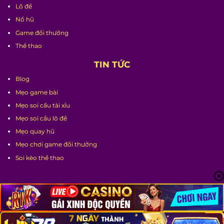
Lô đề
Nổ hũ
Game đổi thưởng
Thể thao
TIN TỨC
Blog
Mẹo game bài
Mẹo soi cầu tài xỉu
Mẹo soi cầu lô đề
Mẹo quay hũ
Mẹo chơi game đổi thưởng
Soi kèo thể thao