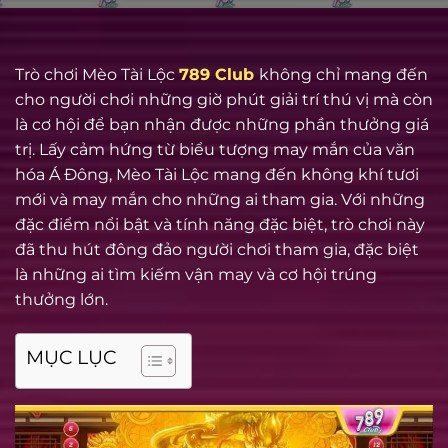
Trò chơi Mèo Tài Lộc
789 Club
không chỉ mang đến
cho người chơi những giờ phút giải trí thú vị mà còn
là cơ hội để bạn nhận được những phần thưởng giá
trị. Lấy cảm hứng từ biểu tượng may mắn của văn
hóa Á Đông, Mèo Tài Lộc mang đến không khí tươi
mới và may mắn cho những ai tham gia. Với những
đặc điểm nổi bật và tính năng đặc biệt, trò chơi này
đã thu hút đông đảo người chơi tham gia, đặc biệt
là những ai tìm kiếm vận may và cơ hội trúng
thưởng lớn.
MỤC LỤC