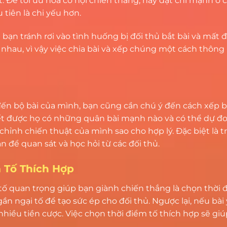
t. Để tối ưu hóa cơ hội chiến thắng, hãy đặt chi mạnh ở ch
ầu tiên là chi yếu hơn.
p bạn tránh rơi vào tình huống bị đối thủ bắt bài và mất
hau, vì vậy việc chia bài và xếp chúng một cách thông
n bộ bài của mình, bạn cũng cần chú ý đến cách xếp bà
iết được họ có những quân bài mạnh nào và có thể dự đ
 chỉnh chiến thuật của mình sao cho hợp lý. Đặc biệt là
an để quan sát và học hỏi từ các đối thủ.
 Tố Thích Hợp
ố quan trọng giúp bạn giành chiến thắng là chọn thời đi
 ngại tố để tạo sức ép cho đối thủ. Ngược lại, nếu bài 
hiều tiền cược. Việc chọn thời điểm tố thích hợp sẽ gi