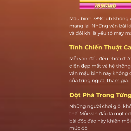
Mậu binh 789Club không c
mang lại. Những ván bài kị
và đôi khi là yếu tố may m
Tính Chiến Thuật C
Mỗi ván đấu đều chứa đựng
diện đẹp mắt và hệ thống 
ván mậu binh này không c
của từng người tham gia.
Đột Phá Trong Từng
Những người chơi giỏi khô
thế. Mỗi ván đấu là một c
bài độc đáo này khiến mỗi 
mức độ.