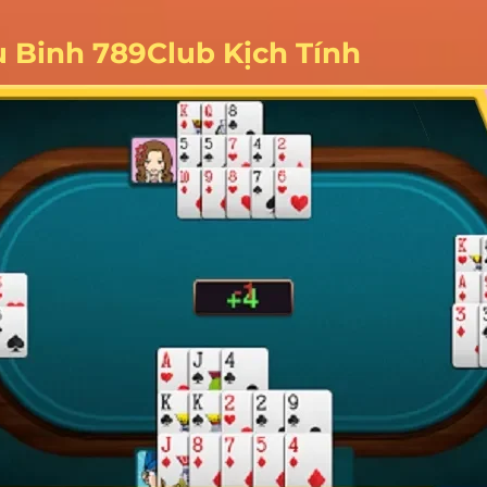
 Binh 789Club Kịch Tính