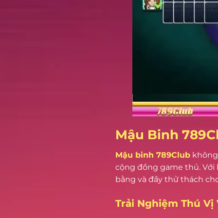
Mậu Binh 789Cl
Mậu binh 789Club
không 
cộng đồng game thủ. Với l
bằng và đầy thử thách ch
Trải Nghiệm Thú Vị