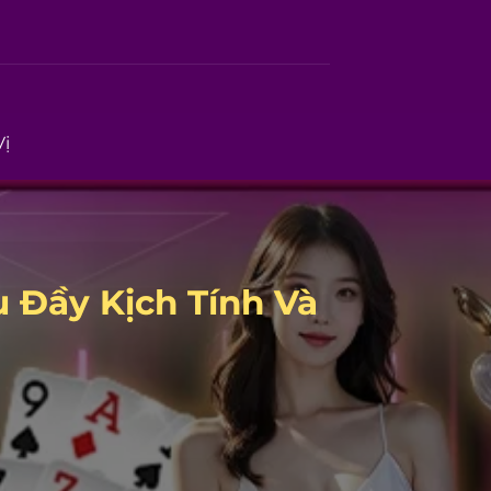
Vị
 Đầy Kịch Tính Và