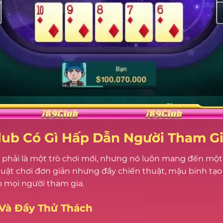
ub Có Gì Hấp Dẫn Người Tham G
phải là một trò chơi mới, nhưng nó luôn mang đến một
uật chơi đơn giản nhưng đầy chiến thuật, mậu binh tạo
o mọi người tham gia.
 Và Đầy Thử Thách