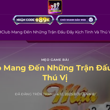
9Club Mang Đến Những Trận Đấu Đầy Kịch Tính Và Thú 
MẸO GAME BÀI
 Mang Đến Những Trận Đấu
Thú Vị
ĐÃ ĐĂNG TRÊN
THÁNG 4 12, 2025
BỞI
LENNIE