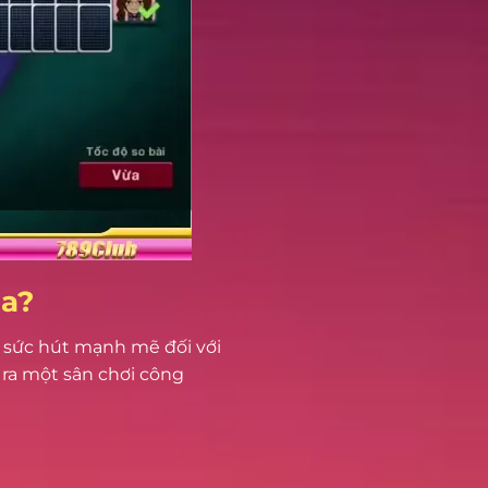
ia?
 sức hút mạnh mẽ đối với
 ra một sân chơi công