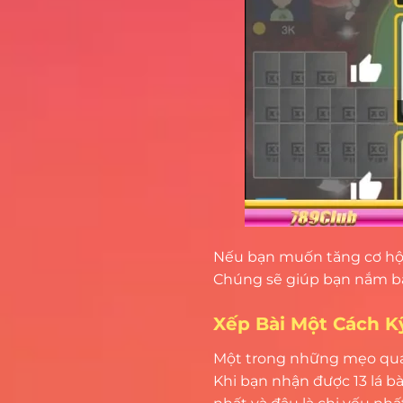
Nếu bạn muốn tăng cơ hộ
Chúng sẽ giúp bạn nắm bắt 
Xếp Bài Một Cách K
Một trong những mẹo qua
Khi bạn nhận được 13 lá bà