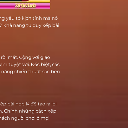
g yếu tố kịch tính mà nó
ý, khả năng tư duy xếp bài
ời mắt. Cộng với giao
 tuyệt vời. Đặc biệt, các
 năng chiến thuật sắc bén
 bài hợp lý để tạo ra lợi
nh. Chính những cách xếp
thách người chơi ở mọi