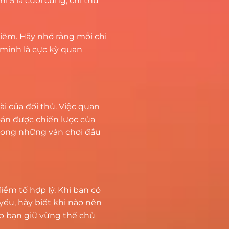
i 5 lá cuối cùng, chi thứ
 điểm. Hãy nhớ rằng mỗi chi
 minh là cực kỳ quan
i của đối thủ. Việc quan
oán được chiến lược của
 trong những ván chơi đầu
ểm tố hợp lý. Khi bạn có
yếu, hãy biết khi nào nên
úp bạn giữ vững thế chủ