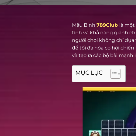
Mậu Binh
789Club
là một
tính và khả năng giành ch
người chơi không chỉ dựa
để tối đa hóa cơ hội chiến
và tạo ra các bộ bài mạnh 
MỤC LỤC