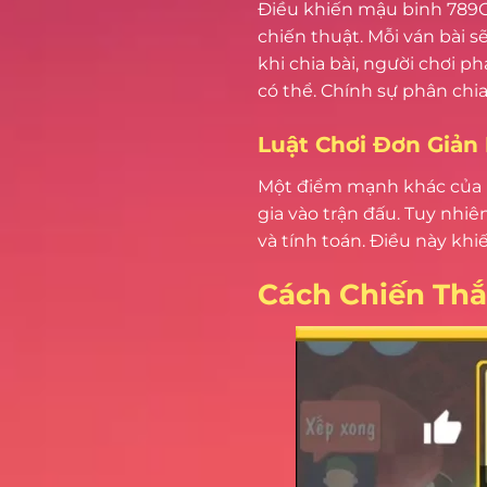
Điều khiến mậu binh 789C
chiến thuật. Mỗi ván bài s
khi chia bài, người chơi ph
có thể. Chính sự phân chia
Luật Chơi Đơn Giả
Một điểm mạnh khác của m
gia vào trận đấu. Tuy nhiê
và tính toán. Điều này kh
Cách Chiến Th