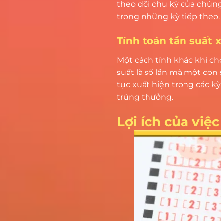
theo dõi chu kỳ của chúng.
trong những kỳ tiếp theo.
Tính toán tần suất 
Một cách tính khác khi chơ
suất là số lần mà một con 
tục xuất hiện trong các k
trúng thưởng.
Lợi ích của việc