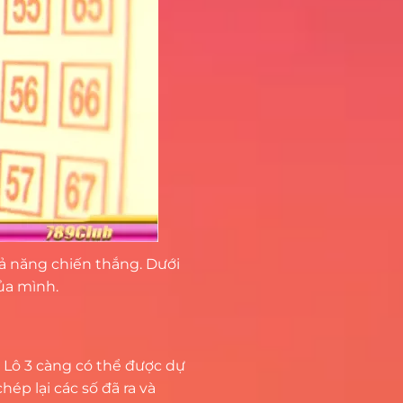
hả năng chiến thắng. Dưới
ủa mình.
. Lô 3 càng có thể được dự
hép lại các số đã ra và