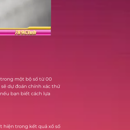
ỳ trong một bộ số từ 00
ơi sẽ dự đoán chính xác thứ
 nếu bạn biết cách lựa
t hiện trong kết quả xổ số