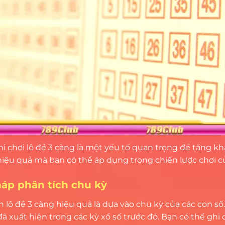
hi chơi lô đề 3 càng là một yếu tố quan trọng để tăng k
g hiệu quả mà bạn có thể áp dụng trong chiến lược chơi c
áp phân tích chu kỳ
 lô đề 3 càng hiệu quả là dựa vào chu kỳ của các con số
ã xuất hiện trong các kỳ xổ số trước đó. Bạn có thể ghi c