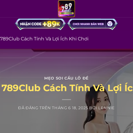
789Club Cách Tính Và Lợi Ích Khi Chơi
MẸO SOI CẦU LÔ ĐỀ
 789Club Cách Tính Và Lợi Íc
ĐÃ ĐĂNG TRÊN
THÁNG 6 18, 2025
BỞI
LENNIE