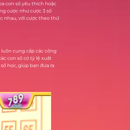
ba con số yêu thích hoặc
ạng cược như cược 3 số
hác nhau, với cược theo thứ
g luôn cung cấp các công
ác con số có tỷ lệ xuất
số học, giúp bạn đưa ra