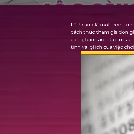
Lô 3 càng là một trong nh
cách thức tham gia đơn gi
càng, bạn cần hiểu rõ cách
tính và lợi ích của việc chơ