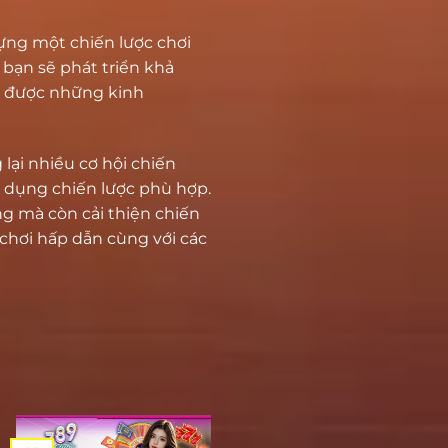
ựng một chiến lược chơi
 bạn sẽ phát triển khả
có được những kinh
lại nhiều cơ hội chiến
p dụng chiến lược phù hợp.
ng mà còn cải thiện chiến
chơi hấp dẫn cùng với các