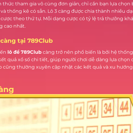
ch thức tham gia vô cùng đơn giản, chỉ cần bạn lựa chọn 
và thống kê có sẵn. Lô 3 càng được chia thành nhiều d
 và cược theo thứ tự. Mỗi dạng cược có tỷ lệ trả thưởng k
ng cao nhất.
3 càng tại 789Club
iến
lô đề
789Club
càng trở nên phổ biến là bởi hệ thốn
ết quả xổ số chi tiết, giúp người chơi dễ dàng lựa chọn c
b cũng thường xuyên cập nhật các kết quả và xu hướng 
càng