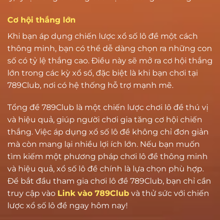
Cơ hội thắng lớn
Khi bạn áp dụng chiến lược xổ số lô đề một cách
thông minh, bạn có thể dễ dàng chọn ra những con
số có tỷ lệ thắng cao. Điều này sẽ mở ra cơ hội thắng
lớn trong các kỳ xổ số, đặc biệt là khi bạn chơi tại
789Club, nơi có hệ thống hỗ trợ mạnh mẽ.
Tổng đề 789Club là một chiến lược chơi lô đề thú vị
và hiệu quả, giúp người chơi gia tăng cơ hội chiến
thắng. Việc áp dụng xổ số lô đề không chỉ đơn giản
mà còn mang lại nhiều lợi ích lớn. Nếu bạn muốn
tìm kiếm một phương pháp chơi lô đề thông minh
và hiệu quả, xổ số lô đề chính là lựa chọn phù hợp.
Để bắt đầu tham gia chơi lô đề 789Club, bạn chỉ cần
truy cập vào
Link vào 789Club
và thử sức với chiến
lược xổ số lô đề ngay hôm nay!