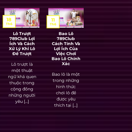
18
11
Th6
Th6
Lô Trượt
Bao Lô
789Club Lợi
789Club
Ích Và Cách
Cách Tính Và
Xử Lý Khi Lô
Lợi Ích Của
Đề Trượt
Việc Chơi
Bao Lô Chính
Xác
Lô trượt là
một thuật
Bao lô là một
ngữ khá quen
trong những
thuộc trong
hình thức
cộng đồng
chơi lô đề
những người
được yêu
yêu [...]
thích tại [...]