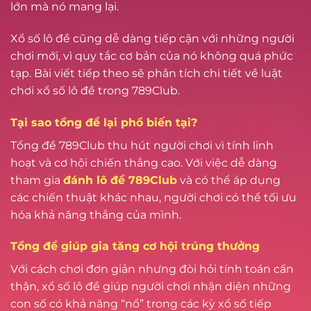
lớn mà nó mang lại.
Xổ số lô đề cũng dễ dàng tiếp cận với những người
chơi mới, vì quy tắc cơ bản của nó không quá phức
tạp. Bài viết tiếp theo sẽ phân tích chi tiết về luật
chơi xổ số lô đề trong 789Club.
Tại sao tổng đề lại phổ biến tại?
Tổng đề 789Club thu hút người chơi vì tính linh
hoạt và cơ hội chiến thắng cao. Với việc dễ dàng
tham gia
đánh lô đề 789Club
và có thể áp dụng
các chiến thuật khác nhau, người chơi có thể tối ưu
hóa khả năng thắng của mình.
Tổng đề giúp gia tăng cơ hội trúng thưởng
Với cách chơi đơn giản nhưng đòi hỏi tính toán cẩn
thận, xổ số lô đề giúp người chơi nhận diện những
con số có khả năng “nổ” trong các kỳ xổ số tiếp