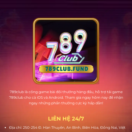
789club là cổng game bài đổi thưởng hàng đầu, hỗ trợ tải game
789club cho cả iOS và Android. Tham gia ngay hôm nay để nhận
ngay những phần thưởng cực kỳ hấp dẫn!
LIÊN HỆ 24/7
Địa chỉ: 250-254 Đ. Hàn Thuyên, An Bình, Biên Hòa, Đồng Nai, Việt