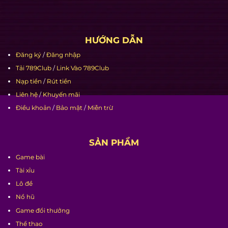
HƯỚNG DẪN
Đăng ký
/
Đăng nhập
Tải 789Club
/
Link Vào 789Club
Nạp tiền
/
Rút tiền
Liên hệ
/
Khuyến mãi
Điều khoản
/
Bảo mật
/
Miễn trừ
SẢN PHẨM
Game bài
Tài xỉu
Lô đề
Nổ hũ
Game đổi thưởng
Thể thao