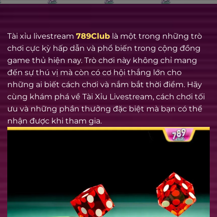
Tài xỉu livestream
789Club
là một trong những trò
chơi cực kỳ hấp dẫn và phổ biến trong cộng đồng
game thủ hiện nay. Trò chơi này không chỉ mang
đến sự thú vị mà còn có cơ hội thắng lớn cho
những ai biết cách chơi và nắm bắt thời điểm. Hãy
cùng khám phá về Tài Xỉu Livestream, cách chơi tối
ưu và những phần thưởng đặc biệt mà bạn có thể
nhận được khi tham gia.