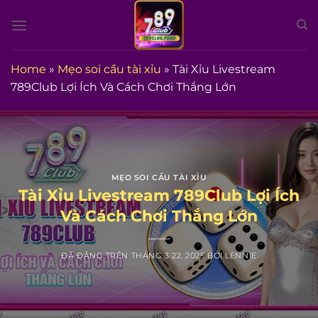
Chuyển
đến
nội
dung
Home
»
Mẹo soi cầu tài xỉu
»
Tài Xỉu Livestream
789Club Lợi Ích Và Cách Chơi Thắng Lớn
MẸO SOI CẦU TÀI XỈU
Tài Xỉu Livestream 789Club Lợi Ích
Và Cách Chơi Thắng Lớn
ĐÃ ĐĂNG TRÊN
THÁNG 3 22, 2025
BỞI
LENNIE