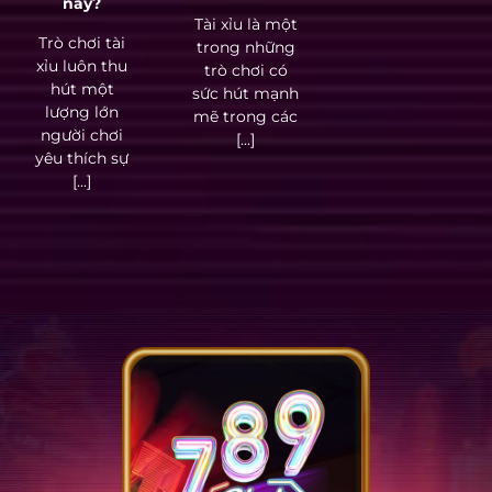
này?
Tài xỉu là một
Trò chơi tài
trong những
xỉu luôn thu
trò chơi có
hút một
sức hút mạnh
lượng lớn
mẽ trong các
người chơi
[...]
yêu thích sự
[...]