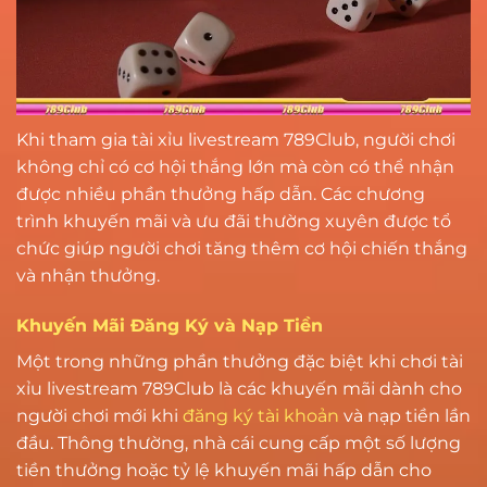
Khi tham gia tài xỉu livestream 789Club, người chơi
không chỉ có cơ hội thắng lớn mà còn có thể nhận
được nhiều phần thưởng hấp dẫn. Các chương
trình khuyến mãi và ưu đãi thường xuyên được tổ
chức giúp người chơi tăng thêm cơ hội chiến thắng
và nhận thưởng.
Khuyến Mãi Đăng Ký và Nạp Tiền
Một trong những phần thưởng đặc biệt khi chơi tài
xỉu livestream 789Club là các khuyến mãi dành cho
người chơi mới khi
đăng ký tài khoản
và nạp tiền lần
đầu. Thông thường, nhà cái cung cấp một số lượng
tiền thưởng hoặc tỷ lệ khuyến mãi hấp dẫn cho