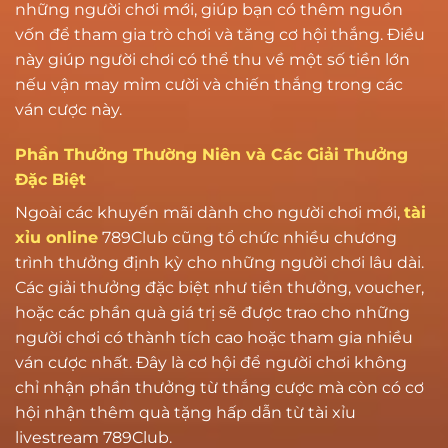
những người chơi mới, giúp bạn có thêm nguồn
vốn để tham gia trò chơi và tăng cơ hội thắng. Điều
này giúp người chơi có thể thu về một số tiền lớn
nếu vận may mỉm cười và chiến thắng trong các
ván cược này.
Phần Thưởng Thường Niên và Các Giải Thưởng
Đặc Biệt
Ngoài các khuyến mãi dành cho người chơi mới,
tài
xỉu online
789Club cũng tổ chức nhiều chương
trình thưởng định kỳ cho những người chơi lâu dài.
Các giải thưởng đặc biệt như tiền thưởng, voucher,
hoặc các phần quà giá trị sẽ được trao cho những
người chơi có thành tích cao hoặc tham gia nhiều
ván cược nhất. Đây là cơ hội để người chơi không
chỉ nhận phần thưởng từ thắng cược mà còn có cơ
hội nhận thêm quà tặng hấp dẫn từ tài xỉu
livestream 789Club.