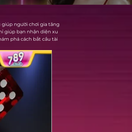
g giúp người chơi gia tăng
ỉ giúp bạn nhận diện xu
hám phá cách bắt cầu tài