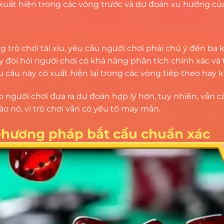
ẻ xuất hiện trong các vòng trước và dự đoán xu hướng củ
g trò chơi tài xỉu, yêu cầu người chơi phải chú ý đến ba 
y đòi hỏi người chơi có khả năng phân tích chính xác và t
u cầu này có xuất hiện lại trong các vòng tiếp theo hay
p người chơi đưa ra dự đoán hợp lý hơn, tuy nhiên, vẫn 
o nó, vì trò chơi vẫn có yếu tố may mắn.
hương pháp bắt cầu chuẩn xác