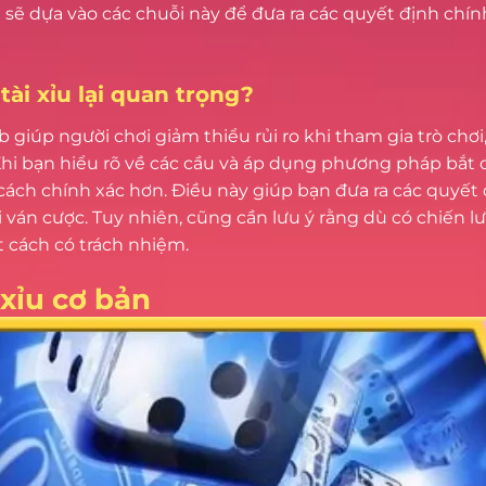
i sẽ dựa vào các chuỗi này để đưa ra các quyết định chín
 tài xỉu lại quan trọng?
ub giúp người chơi giảm thiểu rủi ro khi tham gia trò ch
i bạn hiểu rõ về các cầu và áp dụng phương pháp bắt c
ách chính xác hơn. Điều này giúp bạn đưa ra các quyết
 ván cược. Tuy nhiên, cũng cần lưu ý rằng dù có chiến lượ
t cách có trách nhiệm.
 xỉu cơ bản