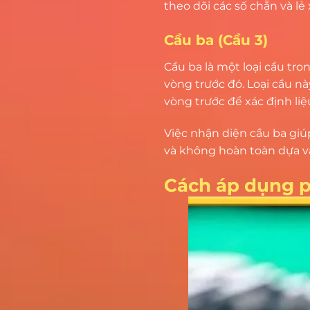
theo dõi các số chẵn và l
Cầu ba (Cầu 3)
Cầu ba là một loại cầu tron
vòng trước đó. Loại cầu nà
vòng trước để xác định liệ
Việc nhận diện cầu ba giú
và không hoàn toàn dựa và
Cách áp dụng p