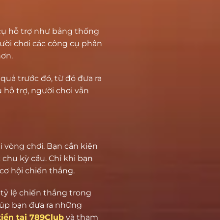
 cụ hỗ trợ như bảng thống
ời chơi các công cụ phân
hơn.
 quả trước đó, từ đó đưa ra
 hỗ trợ, người chơi vẫn
i vòng chơi. Bạn cần kiên
chu kỳ cầu. Chỉ khi bạn
cơ hội chiến thắng.
tỷ lệ chiến thắng trong
giúp bạn đưa ra những
iền tại 789Club
và tham