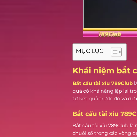
MỤC LỤC
Khái niệm bắt c
Bắt cầu tài xỉu 789Club
l
quả có khả năng lặp lại tr
từ kết quả trước đó và dự 
Bắt cầu tài xỉu 789C
Bắt cầu tài xỉu 789Club là
chuỗi số trong các vòng q