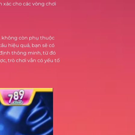
h xác cho các vòng chơi
ơi, không còn phụ thuộc
ầu hiệu quả, bạn sẽ có
 định thông minh, từ đó
c, trò chơi vẫn có yếu tố