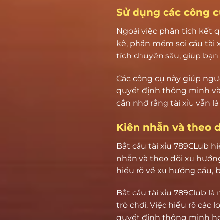
Sử dụng các công c
Ngoài việc phân tích kết 
kê, phần mềm soi cầu tài 
tích chuyên sâu, giúp bạn
Các công cụ này giúp người
quyết định thông minh và 
cần nhớ rằng tài xỉu vẫn là
Kiên nhẫn và theo d
Bắt cầu tài xỉu 789CLub hi
nhẫn và theo dõi xu hướng
hiểu rõ về xu hướng cầu, b
Bắt cầu tài xỉu 789Club l
trò chơi. Việc hiểu rõ cá
quyết định thông minh hơ