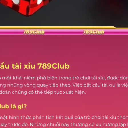
ầu tài xỉu 789Club
à một khái niệm phổ biến trong trò chơi tài xỉu, được dù
ong những vòng quay tiếp theo. Việc bắt cầu tài xỉu là vi
đoán chúng có thể tiếp tục xuất hiện.
lub là gì?
 một hình thức phân tích kết quả của trò chơi tài xỉu thô
uay trước đó. Những chuỗi này thường có xu hướng lặp 