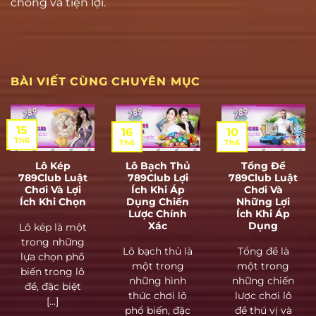
chóng và tiện lợi.
BÀI VIẾT CÙNG CHUYÊN MỤC
15
16
10
Th6
Th6
Th6
Lô Kép
Lô Bạch Thủ
Tổng Đề
789Club Luật
789Club Lợi
789Club Luật
Chơi Và Lợi
Ích Khi Áp
Chơi Và
Ích Khi Chọn
Dụng Chiến
Những Lợi
Lược Chính
Ích Khi Áp
Xác
Dụng
Lô kép là một
trong những
Lô bạch thủ là
Tổng đề là
lựa chọn phổ
một trong
một trong
biến trong lô
những hình
những chiến
đề, đặc biệt
thức chơi lô
lược chơi lô
[...]
phổ biến, đặc
đề thú vị và