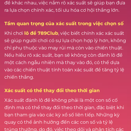
đề khác nhau, việc nắm rõ xác suất sẽ giúp bạn đưa
ra lựa chọn chính xác, tối ưu hóa cơ hội thắng lớn.
Tầm quan trọng của xác suất trong việc chọn số
Khi chơi
lô đề 789Club
, việc biết chính xác xác suất
sẽ giúp người chơi có sự lựa chọn hợp lý hơn, không
chỉ phụ thuộc vào may rủi mà còn vào chiến thuật.
Nếu hiểu rõ xác suất, bạn sẽ không còn đánh lô đề
một cách ngẫu nhiên mà thay vào đó, có thể dựa
vào các chiến thuật tính toán xác suất để tăng tỷ lệ
chiến thắng.
Xác suất có thể thay đổi theo thời gian
Xác suất đánh lô đề không phải là một con số cố
định mà có thể thay đổi theo thời gian, đặc biệt khi
bạn tham gia vào các kỳ xổ số liên tiếp. Những kỳ
quay có thể ảnh hưởng đến các con số và tỷ lệ
trúng thưởng, do đó, việc theo dõi và phân tích các