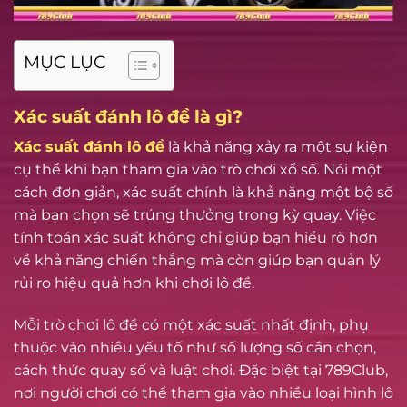
MỤC LỤC
Xác suất đánh lô đề là gì?
Xác suất đánh lô đề
là khả năng xảy ra một sự kiện
cụ thể khi bạn tham gia vào trò chơi xổ số. Nói một
cách đơn giản, xác suất chính là khả năng một bộ số
mà bạn chọn sẽ trúng thưởng trong kỳ quay. Việc
tính toán xác suất không chỉ giúp bạn hiểu rõ hơn
về khả năng chiến thắng mà còn giúp bạn quản lý
rủi ro hiệu quả hơn khi chơi lô đề.
Mỗi trò chơi lô đề có một xác suất nhất định, phụ
thuộc vào nhiều yếu tố như số lượng số cần chọn,
cách thức quay số và luật chơi. Đặc biệt tại 789Club,
nơi người chơi có thể tham gia vào nhiều loại hình lô