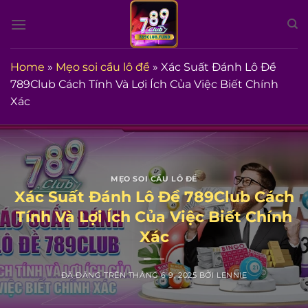
Chuyển
đến
nội
dung
Home
»
Mẹo soi cầu lô đề
»
Xác Suất Đánh Lô Đề
789Club Cách Tính Và Lợi Ích Của Việc Biết Chính
Xác
MẸO SOI CẦU LÔ ĐỀ
Xác Suất Đánh Lô Đề 789Club Cách
Tính Và Lợi Ích Của Việc Biết Chính
Xác
ĐÃ ĐĂNG TRÊN
THÁNG 6 9, 2025
BỞI
LENNIE