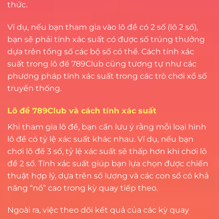
thức.
Ví dụ, nếu bạn tham gia vào lô đề có 2 số (lô 2 số),
bạn sẽ phải tính xác suất có được số trúng thưởng
dựa trên tổng số các bộ số có thể. Cách tính xác
suất trong lô đề 789Club cũng tương tự như các
phương pháp tính xác suất trong các trò chơi xổ số
truyền thống.
Lô đề 789Club và cách tính xác suất
Khi tham gia lô đề, bạn cần lưu ý rằng mỗi loại hình
lô đề có tỷ lệ xác suất khác nhau. Ví dụ, nếu bạn
chơi lô đề 3 số, tỷ lệ xác suất sẽ thấp hơn khi chơi lô
đề 2 số. Tính xác suất giúp bạn lựa chọn được chiến
thuật hợp lý, dựa trên số lượng và các con số có khả
năng “nổ” cao trong kỳ quay tiếp theo.
Ngoài ra, việc theo dõi kết quả của các kỳ quay